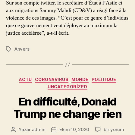
Sur son compte twitter, le secrétaire d’État à l’Asile et
aux migrations Sammy Mahdi (CD&V) a réagi face à la
violence de ces images. “C’est pour ce genre d’individus
que ce gouvernement veut déployer au maximum la
justice accélérée”, a-t-il écrit.
Anvers
Etiketler
Kategoriler
ACTU
CORONAVIRUS
MONDE
POLITIQUE
UNCATEGORIZED
En difficulté, Donald
Trump ne change rien
En
Yazar
admin
Ekim 10, 2020
bir yorum
Yazının
Yazı