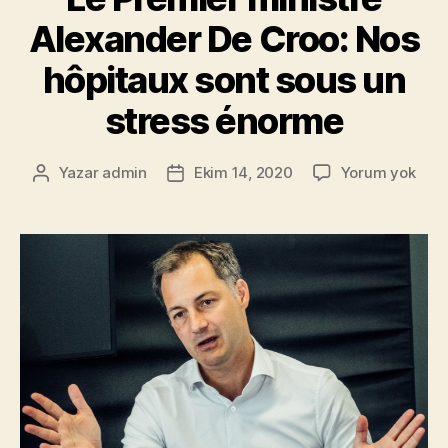
Alexander De Croo: Nos
hôpitaux sont sous un
stress énorme
Le
Yazar
admin
Ekim 14, 2020
Yorum yok
Yazının
Yazı
Prem
yazarı
tarihi
mini
Alex
De
Croo
Nos
hôpi
sont
sous
un
stre
éno