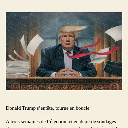
difficulté,
yazarı
tarihi
Donald
Trump
ne
change
rien
için
Donald Trump s’entête, tourne en boucle.
A trois semaines de l’élection, et en dépit de sondages