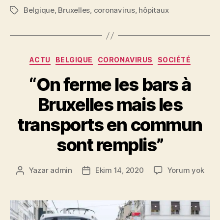
Belgique
,
Bruxelles
,
coronavirus
,
hôpitaux
Etiketler
Kategoriler
ACTU
BELGIQUE
CORONAVIRUS
SOCIÉTÉ
“On ferme les bars à
Bruxelles mais les
transports en commun
sont remplis”
“On
Yazar
admin
Ekim 14, 2020
Yorum yok
Yazının
Yazı
fer
yazarı
tarihi
les
bars
à