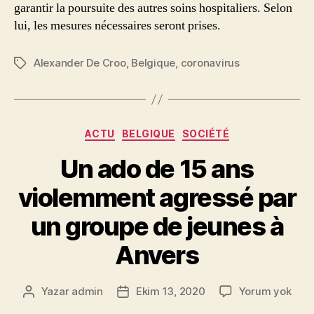
garantir la poursuite des autres soins hospitaliers. Selon
lui, les mesures nécessaires seront prises.
Alexander De Croo
,
Belgique
,
coronavirus
Etiketler
Kategoriler
ACTU
BELGIQUE
SOCIÉTÉ
Un ado de 15 ans
violemment agressé par
un groupe de jeunes à
Anvers
Un
Yazar
admin
Ekim 13, 2020
Yorum yok
Yazının
Yazı
ado
yazarı
tarihi