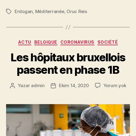
Erdogan
,
Méditerranée
,
Oruc Reis
Etiketler
Kategoriler
ACTU
BELGIQUE
CORONAVIRUS
SOCIÉTÉ
Les hôpitaux bruxellois
passent en phase 1B
Les
Yazar
admin
Ekim 14, 2020
Yorum yok
Yazının
Yazı
hôpi
yazarı
tarihi
brux
pass
en
pha
1B