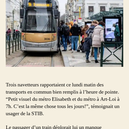
Brux
mai
les
tran
en
com
sont
remp
Trois navetteurs rapportaient ce lundi matin des
transports en commun bien remplis à l’heure de pointe.
“Petit visuel du métro Elisabeth et du métro à Art-Loi à
7h. C’est la même chose tous les jours!”, témoignait un
usager de la STIB.
Le passager d’un train déplorait lui un manque