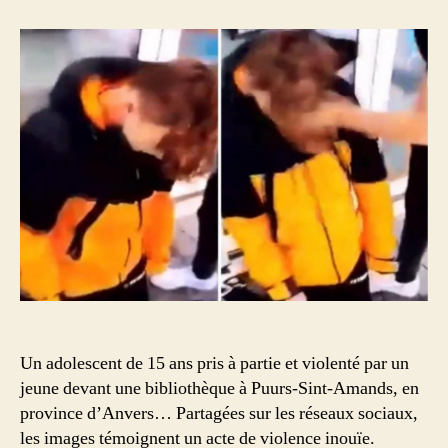
de
15
ans
vio
agre
par
un
grou
de
jeun
à
Anve
Un adolescent de 15 ans pris à partie et violenté par un
jeune devant une bibliothèque à Puurs-Sint-Amands, en
province d’Anvers… Partagées sur les réseaux sociaux,
les images témoignent un acte de violence inouïe.